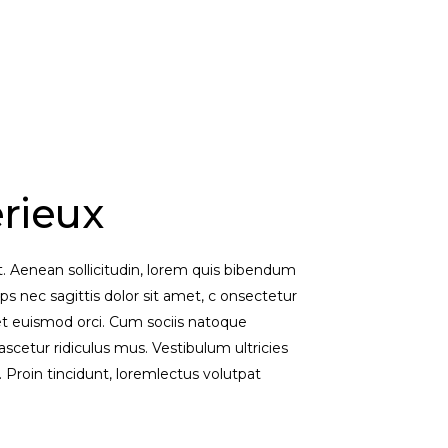
érieux
et. Aenean sollicitudin, lorem quis bibendum
ips nec sagittis dolor sit amet, c onsectetur
eget euismod orci. Cum sociis natoque
scetur ridiculus mus. Vestibulum ultricies
. Proin tincidunt, loremlectus volutpat