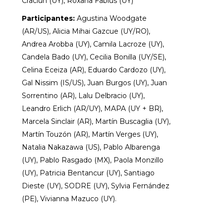
Craciun (UY), Roxana Fabius (UY)
Participantes:
Agustina Woodgate
(AR/US), Alicia Mihai Gazcue (UY/RO),
Andrea Arobba (UY), Camila Lacroze (UY),
Candela Bado (UY), Cecilia Bonilla (UY/SE),
Celina Eceiza (AR), Eduardo Cardozo (UY),
Gal Nissim (IS/US), Juan Burgos (UY), Juan
Sorrentino (AR), Lalu Delbracio (UY),
Leandro Erlich (AR/UY), MAPA (UY + BR),
Marcela Sinclair (AR), Martín Buscaglia (UY),
Martín Touzón (AR), Martín Verges (UY),
Natalia Nakazawa (US), Pablo Albarenga
(UY), Pablo Rasgado (MX), Paola Monzillo
(UY), Patricia Bentancur (UY), Santiago
Dieste (UY), SODRE (UY), Sylvia Fernández
(PE), Vivianna Mazuco (UY)
.