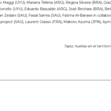
o Maggi
(UYU),
Mariana Telleria
(ARG),
Regina Silveira
(BRA),
Grac
onzillo
(UYU),
Eduardo Basualdo
(ARG),
José Bechara
(BRA),
Bet
n Zedani
(SAU),
Faisal Samra
(SAU),
Fatima Al-Banawi in collabor
 project
(SAU),
Laurent Grasso
(FRA),
Makoto Azuma
(JPN),
Aym
Tapiz, huellas en el territori