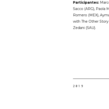
Participantes:
Marc
Sacco
(ARG),
Paola M
Romero
(MEX),
Ayma
with The Other Story
Zedani
(SAU).
2019