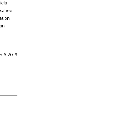
iela
sabeé
ation
an
o II
, 2019