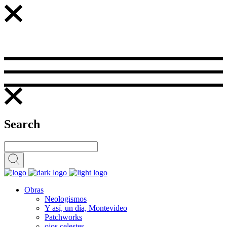
Search
Obras
Neologismos
Y así, un día, Montevideo
Patchworks
ojos celestes