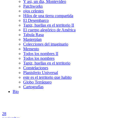
Y así, un día, Montevideo
Patchworks
ojos celestes
Hilos de una tierra compartida
El Desembarco
Tapiz, huellas en el territorio II
El cuerpo alegórico de América
Tabula Rasa
Masterplan
Colecciones del imaginario
Memento
Todos los nombres II
Todos los nombres
Tapiz, huellas en el territorio
Constelaciones
Planisferio Universal
este es el territorio que habito
Globo Terráqueo
Cartografías
Bio
28