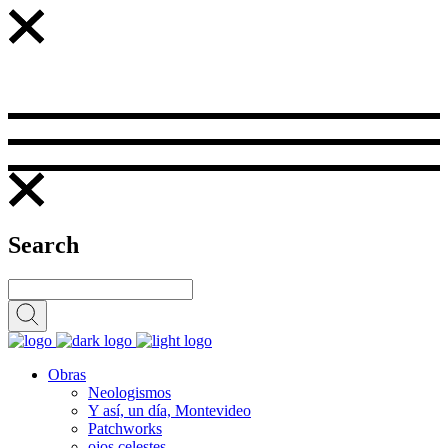
Search
Obras
Neologismos
Y así, un día, Montevideo
Patchworks
ojos celestes