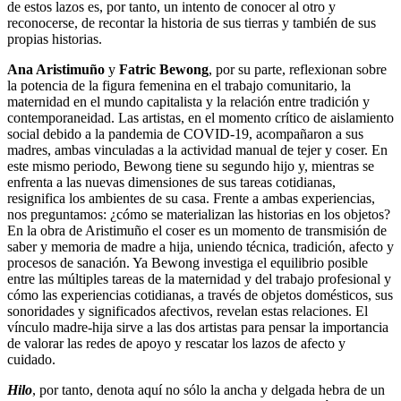
de estos lazos es, por tanto, un intento de conocer al otro y
reconocerse, de recontar la historia de sus tierras y también de sus
propias historias.
Ana Aristimuño
y
Fatric Bewong
, por su parte, reflexionan sobre
la potencia de la figura femenina en el trabajo comunitario, la
maternidad en el mundo capitalista y la relación entre tradición y
contemporaneidad. Las artistas, en el momento crítico de aislamiento
social debido a la pandemia de COVID-19, acompañaron a sus
madres, ambas vinculadas a la actividad manual de tejer y coser. En
este mismo periodo, Bewong tiene su segundo hijo y, mientras se
enfrenta a las nuevas dimensiones de sus tareas cotidianas,
resignifica los ambientes de su casa. Frente a ambas experiencias,
nos preguntamos: ¿cómo se materializan las historias en los objetos?
En la obra de Aristimuño el coser es un momento de transmisión de
saber y memoria de madre a hija, uniendo técnica, tradición, afecto y
procesos de sanación. Ya Bewong investiga el equilibrio posible
entre las múltiples tareas de la maternidad y del trabajo profesional y
cómo las experiencias cotidianas, a través de objetos domésticos, sus
sonoridades y significados afectivos, revelan estas relaciones. El
vínculo madre-hija sirve a las dos artistas para pensar la importancia
de valorar las redes de apoyo y rescatar los lazos de afecto y
cuidado.
Hilo
, por tanto, denota aquí no sólo la ancha y delgada hebra de un